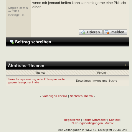
wenn mir jemand helfen kann kann mir gerne eine PN schr
eiben
Mitglied seit: N
ov 2014
Beiträge:
11
Ähnliche Themen
Thema
Forum
Tausche systemli.org oder CTemplar invite
Downtimes, Invites und Suche
gegen riseup.net invite
«
Vorheriges Thema
|
Nächstes Thema
»
Registrieren
|
Forum-Mitarbeiter
|
Kontakt
|
Nutzungsbedingungen
|
Archiv
Alle Zeitangaben in WEZ +2. Es ist jetzt
09:34
Uhr.