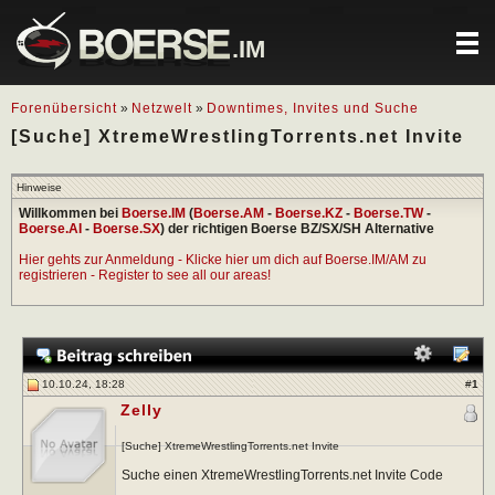
.IM
Forenübersicht
»
Netzwelt
»
Downtimes, Invites und Suche
[Suche] XtremeWrestlingTorrents.net Invite
Hinweise
Willkommen bei
Boerse.IM
(
Boerse.AM
-
Boerse.KZ
-
Boerse.TW
-
Boerse.AI
-
Boerse.SX
) der richtigen Boerse BZ/SX/SH Alternative
Hier gehts zur Anmeldung - Klicke hier um dich auf Boerse.IM/AM zu
registrieren - Register to see all our areas!
10.10.24, 18:28
#
1
Zelly
[Suche] XtremeWrestlingTorrents.net Invite
Suche einen XtremeWrestlingTorrents.net Invite Code