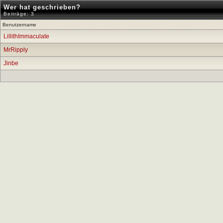
Wer hat geschrieben?
Beiträge: 3
Benutzername
LillithImmaculate
MrRipply
Jinbe