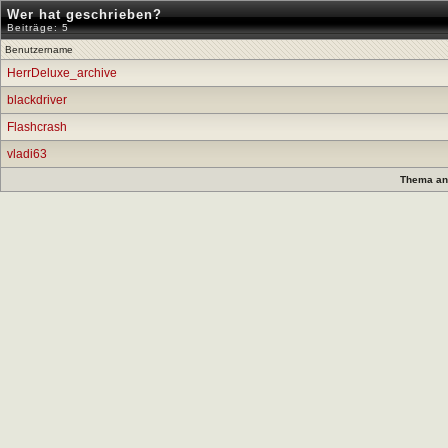
Wer hat geschrieben?
Beiträge: 5
Benutzername
HerrDeluxe_archive
blackdriver
Flashcrash
vladi63
Thema anz