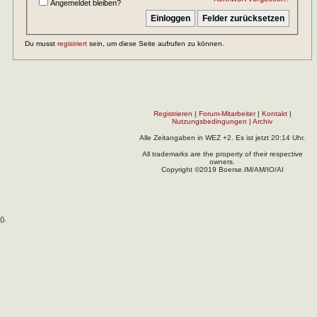
Angemeldet bleiben?
Du musst
registriert
sein, um diese Seite aufrufen zu können.
Registrieren
|
Forum-Mitarbeiter
|
Kontakt
|
Nutzungsbedingungen
|
Archiv
Alle Zeitangaben in WEZ +2. Es ist jetzt
20:14
Uhr.
All trademarks are the property of their respective
owners.
Copyright ©2019 Boerse.IM/AM/IO/AI
(
).