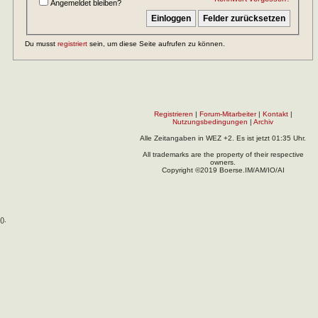
Angemeldet bleiben?
Du musst
registriert
sein, um diese Seite aufrufen zu können.
Registrieren
|
Forum-Mitarbeiter
|
Kontakt
|
Nutzungsbedingungen
|
Archiv
Alle Zeitangaben in WEZ +2. Es ist jetzt
01:35
Uhr.
All trademarks are the property of their respective
owners.
Copyright ©2019 Boerse.IM/AM/IO/AI
(
).