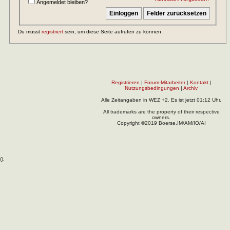
Angemeldet bleiben?
Du musst
registriert
sein, um diese Seite aufrufen zu können.
Registrieren
|
Forum-Mitarbeiter
|
Kontakt
|
Nutzungsbedingungen
|
Archiv
Alle Zeitangaben in WEZ +2. Es ist jetzt
01:12
Uhr.
All trademarks are the property of their respective
owners.
Copyright ©2019 Boerse.IM/AM/IO/AI
(
).