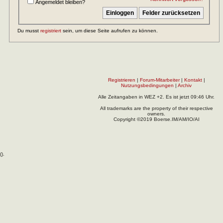
Angemeldet bleiben?
Du musst
registriert
sein, um diese Seite aufrufen zu können.
Registrieren
|
Forum-Mitarbeiter
|
Kontakt
|
Nutzungsbedingungen
|
Archiv
Alle Zeitangaben in WEZ +2. Es ist jetzt
09:46
Uhr.
All trademarks are the property of their respective
owners.
Copyright ©2019 Boerse.IM/AM/IO/AI
(
).