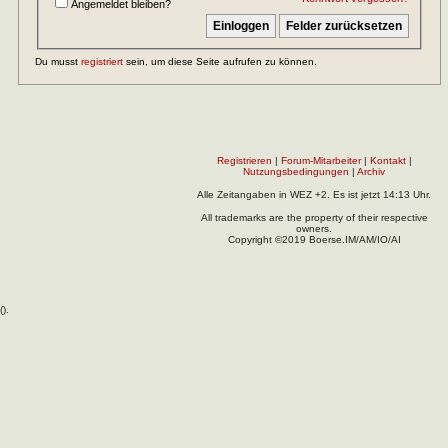
Angemeldet bleiben?
Du musst
registriert
sein, um diese Seite aufrufen zu können.
Registrieren
|
Forum-Mitarbeiter
|
Kontakt
|
Nutzungsbedingungen
|
Archiv
Alle Zeitangaben in WEZ +2. Es ist jetzt
14:13
Uhr.
All trademarks are the property of their respective
owners.
Copyright ©2019 Boerse.IM/AM/IO/AI
(
).