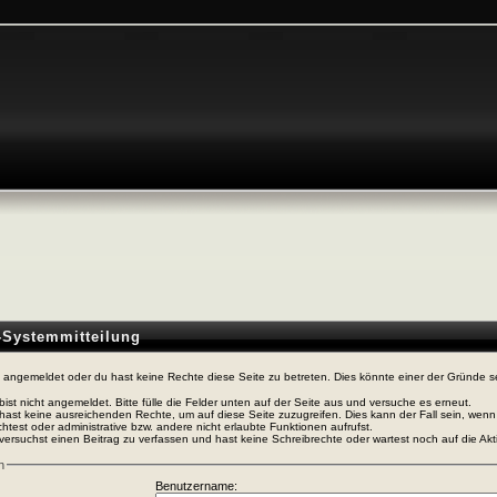
n-Systemmitteilung
t angemeldet oder du hast keine Rechte diese Seite zu betreten. Dies könnte einer der Gründe s
bist nicht angemeldet. Bitte fülle die Felder unten auf der Seite aus und versuche es erneut.
hast keine ausreichenden Rechte, um auf diese Seite zuzugreifen. Dies kann der Fall sein, wen
htest oder administrative bzw. andere nicht erlaubte Funktionen aufrufst.
versuchst einen Beitrag zu verfassen und hast keine Schreibrechte oder wartest noch auf die Akti
n
Benutzername: