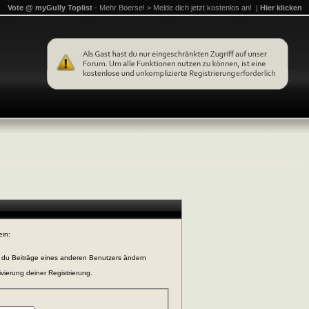
Vote @ myGully Toplist
- Mehr Boerse! > Melde dich jetzt kostenlos an! |
Hier klicken
ein:
n du Beiträge eines anderen Benutzers ändern
vierung deiner Registrierung.