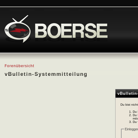
Forenübersicht
vBulletin-Systemmitteilung
vBulleti
Du bist nich
Du 
Du 
möc
Du 
Einlogge