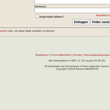
Kennwort:
Kennwort v
Angemeldet bleiben?
gistriert
sein, um diese Seite aufrufen zu können.
Registrieren
|
Forum-Mitarbeiter
|
Kontakt
|
Nutzungsbedingungen
Alle Zeitangaben in WEZ +2. Es ist jetzt
04:38
Uhr.
All trademarks are the property of their respective owners.
Copyright ©2019 Boerse.IM/AM/IO/AI