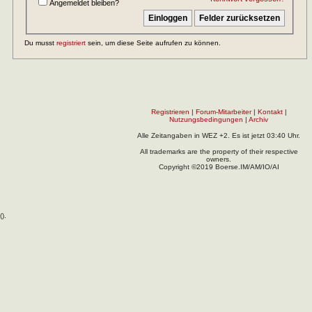
Angemeldet bleiben?
Du musst
registriert
sein, um diese Seite aufrufen zu können.
Registrieren
|
Forum-Mitarbeiter
|
Kontakt
|
Nutzungsbedingungen
|
Archiv
Alle Zeitangaben in WEZ +2. Es ist jetzt
03:40
Uhr.
All trademarks are the property of their respective
owners.
Copyright ©2019 Boerse.IM/AM/IO/AI
(
).