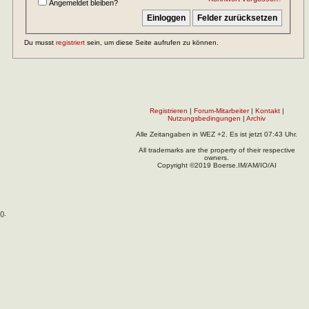
Angemeldet bleiben?
Du musst
registriert
sein, um diese Seite aufrufen zu können.
Registrieren
|
Forum-Mitarbeiter
|
Kontakt
|
Nutzungsbedingungen
|
Archiv
Alle Zeitangaben in WEZ +2. Es ist jetzt
07:43
Uhr.
All trademarks are the property of their respective
owners.
Copyright ©2019 Boerse.IM/AM/IO/AI
(
).