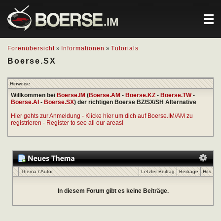
.IM
Forenübersicht
»
Informationen
»
Tutorials
Boerse.SX
Hinweise
Willkommen bei
Boerse.IM
(
Boerse.AM
-
Boerse.KZ
-
Boerse.TW
-
Boerse.AI
-
Boerse.SX
) der richtigen Boerse BZ/SX/SH Alternative
Hier gehts zur Anmeldung - Klicke hier um dich auf Boerse.IM/AM zu
registrieren - Register to see all our areas!
Thema
/
Autor
Letzter Beitrag
Beiträge
Hits
In diesem Forum gibt es keine Beiträge.