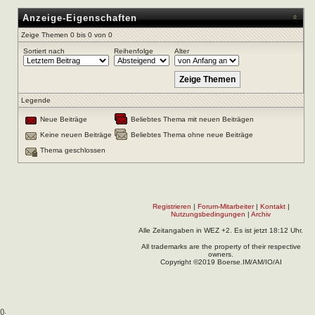
Anzeige-Eigenschaften
Zeige Themen 0 bis 0 von 0
Sortiert nach
Reihenfolge
Alter
Legende
Neue Beiträge
Beliebtes Thema mit neuen Beiträgen
Keine neuen Beiträge
Beliebtes Thema ohne neue Beiträge
Thema geschlossen
Registrieren
|
Forum-Mitarbeiter
|
Kontakt
|
Nutzungsbedingungen
|
Archiv
Alle Zeitangaben in WEZ +2. Es ist jetzt
18:12
Uhr.
All trademarks are the property of their respective
owners.
Copyright ©2019 Boerse.IM/AM/IO/AI
(
).