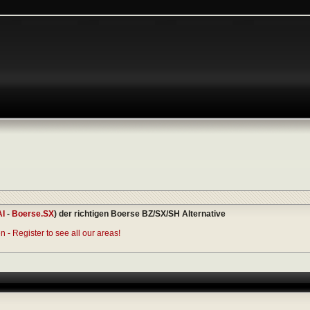
AI
-
Boerse.SX
) der richtigen Boerse BZ/SX/SH Alternative
 - Register to see all our areas!