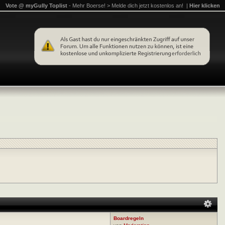
Vote @ myGully Toplist
- Mehr Boerse! > Melde dich jetzt kostenlos an! |
Hier klicken
Boardregeln