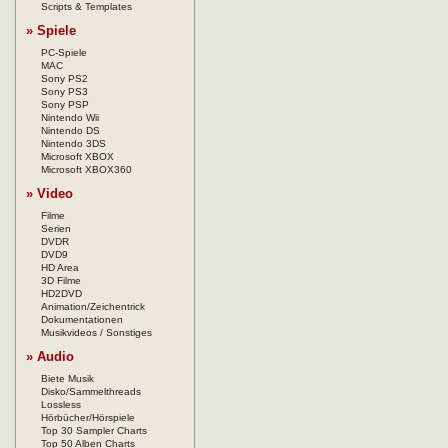
Scripts & Templates
» Spiele
PC-Spiele
MAC
Sony PS2
Sony PS3
Sony PSP
Nintendo Wii
Nintendo DS
Nintendo 3DS
Microsoft XBOX
Microsoft XBOX360
» Video
Filme
Serien
DVDR
DVD9
HD Area
3D Filme
HD2DVD
Animation/Zeichentrick
Dokumentationen
Musikvideos / Sonstiges
» Audio
Biete Musik
Disko/Sammelthreads
Lossless
Hörbücher/Hörspiele
Top 30 Sampler Charts
Top 50 Alben Charts