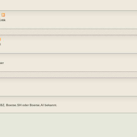
itik
!
ser
.BZ, Boerse.SH oder Boerse.AI bekannt.