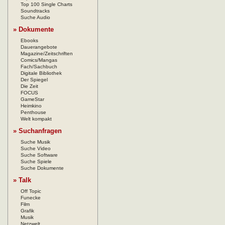
Top 100 Single Charts
Soundtracks
Suche Audio
» Dokumente
Ebooks
Dauerangebote
Magazine/Zeitschriften
Comics/Mangas
Fach/Sachbuch
Digitale Bibliothek
Der Spiegel
Die Zeit
FOCUS
GameStar
Heimkino
Penthouse
Welt kompakt
» Suchanfragen
Suche Musik
Suche Video
Suche Software
Suche Spiele
Suche Dokumente
» Talk
Off Topic
Funecke
Film
Grafik
Musik
Netzwelt