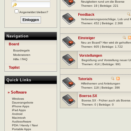
Neuigkeiten rund um die Boerse
Themen: 19 | Beiträge: 221
Angemeldet bleiben?
Feedback
Verbesserungsvorschläge, Lob und Kr
Themen: 452 | Beiträge: 2.368
Navigation
Einsteiger
Neu an Board? Hier wird dir geholfen
Board
Themen: 605 | Beiträge: 1.722
Boardregeln
Moderatoren
Vorstellungen
Hilfe / FAQ
Begrüßung und Vorstellung neuer U
Themen: 414 | Beiträge: 991
Toplist
Tutorials
Quick Links
Hilfethemen und Anleitungen
Themen: 118 | Beiträge: 396
» Software
Boerse.SX
Windows
Boerse.SX - Früher auch als Boerse
Dauerangebote
Themen: 0 | Beiträge: 0
iPhone Apps
iPad Apps
Android
Macintosh
Audiosoftware
PDA / Handy / Navi
Portable Apps