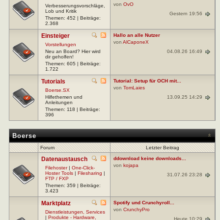
von
OvO
Verbesserungsvorschläge,
Lob und Kritik
Gestern 19:56
Themen: 452 | Beiträge:
2.368
Einsteiger
Hallo an alle Nutzer
von
AlCaponeX
Vorstellungen
04.08.26 16:49
Neu an Board? Hier wird
dir geholfen!
Themen: 605 | Beiträge:
1.722
Tutorials
Tutorial: Setup für OCH mit...
von
TomLaies
Boerse.SX
13.09.25 14:29
Hilfethemen und
Anleitungen
Themen: 118 | Beiträge:
396
Boerse
Forum
Letzter Beitrag
Datenaustausch
ddownload keine downloads...
von
kojapa
Filehoster
|
One-Click-
Hoster Tools
|
Filesharing
|
31.07.26 23:28
FTP / FXP
Themen: 359 | Beiträge:
3.423
Marktplatz
Spotify und Crunchyroll...
von
CrunchyPro
Dienstleistungen, Services
|
Produkte - Hardware,
Heute 10:29