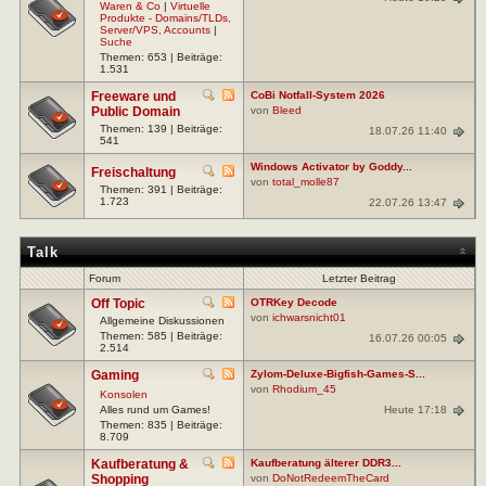
Waren & Co
|
Virtuelle
Produkte - Domains/TLDs,
Server/VPS, Accounts
|
Suche
Themen: 653 | Beiträge:
1.531
Freeware und
CoBi Notfall-System 2026
Public Domain
von
Bleed
Themen: 139 | Beiträge:
18.07.26 11:40
541
Windows Activator by Goddy...
Freischaltung
von
total_molle87
Themen: 391 | Beiträge:
1.723
22.07.26 13:47
Talk
Forum
Letzter Beitrag
Off Topic
OTRKey Decode
von
ichwarsnicht01
Allgemeine Diskussionen
Themen: 585 | Beiträge:
16.07.26 00:05
2.514
Gaming
Zylom-Deluxe-Bigfish-Games-S...
von
Rhodium_45
Konsolen
Heute 17:18
Alles rund um Games!
Themen: 835 | Beiträge:
8.709
Kaufberatung &
Kaufberatung älterer DDR3...
Shopping
von
DoNotRedeemTheCard