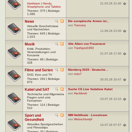
21.03.26 21:40
Hardware
|
Handy,
Smartphone und Tablets
Themen: 375 | Beiträge:
1.086
News
Die europäische Armee ist...
von
Trancery
Aktuelle Geschehnisse
und Nachrichten
11.06.26 21:00
Themen: 645 | Beiträge:
1.023
Musik
Alte Alben von Frauenarzt
von
Trashgod1992
Kritik, Produktion,
Veranstaltungen und
21.07.26 17:40
Konzerte
Themen: 96 | Beiträge:
328
Filme und Serien
Nürnberg 2025 - Deutsche...
von
orso7
DVD, Kino und TV
Themen: 283 | Beiträge:
30.05.26 20:47
870
Kabel und SAT
Suche CS Line Vodafone Kabel
von
Hackitosh
Technische und Allgemeine
Fragen rund ums
23.07.26 12:10
Fernsehen
Themen: 114 | Beiträge:
510
Sport und
WM Halbfinale - Livestream
Gesundheit
von
Webschlumpf
Aktuelles Sportgeschehen
14.07.26 07:57
und Fitnesstips
Themen: 30 | Beiträge: