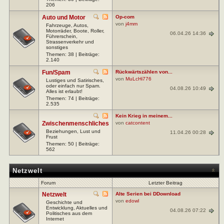
206
Auto und Motor
Op-com
von
j4mm
Fahrzeuge, Autos,
Motorräder, Boote, Roller,
06.04.26 14:36
Führerschein,
Strassenverkehr und
sonstiges
Themen: 38 | Beiträge:
2.140
Fun/Spam
Rückwärtszählen von...
von
MuLcHi776
Lustiges und Satirisches,
oder einfach nur Spam.
04.08.26 10:49
Alles ist erlaubt!
Themen: 74 | Beiträge:
2.535
Kein Krieg in meinem...
Zwischenmenschliches
von
catcontent
Beziehungen, Lust und
11.04.26 00:28
Frust
Themen: 50 | Beiträge:
562
Netzwelt
Forum
Letzter Beitrag
Netzwelt
Alte Serien bei DDownload
von
edowl
Geschichte und
Entwicklung, Aktuelles und
04.08.26 07:22
Politisches aus dem
Internet