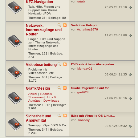
KFZ-Navigation
von
urtuix
Talk, Hilfe, Fragen und
25.05.24 12:19
Support zum Thema
Navigation/PDA
Themen: 36 | Beiträge: 80
Netzwerk,
Vodafone Hotspot
Internetzugänge und
von
Achathos1976
Router
11.01.26 01:08
Fragen, Hilfe und Support
zum Thema Netzwerk,
Internetzugänge und
Router
Themen: 121 | Beiträge:
273
Videobearbeitung
DVD stürzt beim überspielen...
von
Monday01
Probleme mit
Videodateien, etc.
09.06.24 11:35
Themen: 681 | Beiträge:
3.172
Grafik/Design
Suche folgenden Font for...
von
gurlitt24
Artikel
|
Tutorials
|
Showroom
|
Jobs &
21.06.26 18:16
Aufträge
|
Downloads
Themen: 1.012 | Beiträge:
3.661
Sicherheit und
iMac mit Virtuelle OS Linux...
Anonymität
von
Trancery
Truecrypt, OpenVPN & Co
02.07.26 05:32
Themen: 347 | Beiträge:
2.233