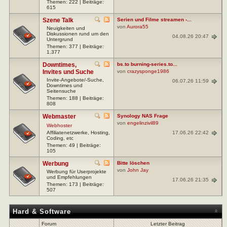
Themen: 222 | Beiträge:
615
Szene Talk
Serien und Filme streamen -...
von
Aurora55
Neuigkeiten und
Diskussionen rund um den
04.08.26 20:47
Untergrund
Themen: 377 | Beiträge:
1.377
Downtimes,
bs.to burning-series.to...
Invites und Suche
von
crazysponge1986
Invite-Angebote/-Suche,
06.07.26 11:59
Downtimes und
Seitensuche
Themen: 188 | Beiträge:
808
Webmaster
Synology NAS Frage
von
engelinzivil89
Webhoster
17.06.26 22:42
Affiliatenetzwerke, Hosting,
Coding, etc
Themen: 49 | Beiträge:
105
Werbung
Bitte löschen
von
John Jay
Werbung für Userprojekte
und Empfehlungen
17.06.26 21:35
Themen: 173 | Beiträge:
507
Hard & Software
Forum
Letzter Beitrag