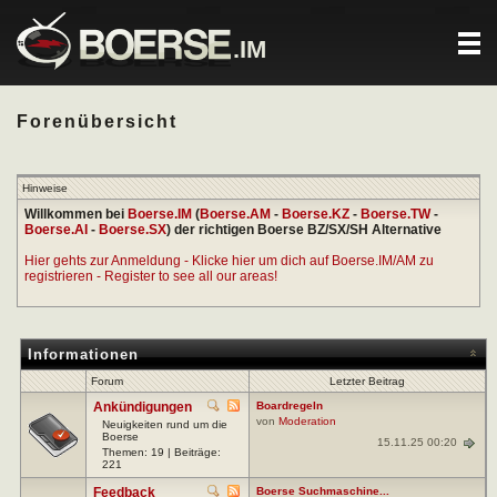
.IM
Forenübersicht
Hinweise
Willkommen bei
Boerse.IM
(
Boerse.AM
-
Boerse.KZ
-
Boerse.TW
-
Boerse.AI
-
Boerse.SX
) der richtigen Boerse BZ/SX/SH Alternative
Hier gehts zur Anmeldung - Klicke hier um dich auf Boerse.IM/AM zu
registrieren - Register to see all our areas!
Informationen
Forum
Letzter Beitrag
Ankündigungen
Boardregeln
von
Moderation
Neuigkeiten rund um die
Boerse
15.11.25 00:20
Themen: 19 | Beiträge:
221
Feedback
Boerse Suchmaschine...