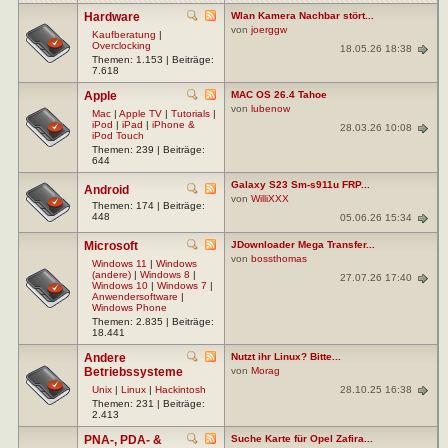
Hardware
Wlan Kamera Nachbar stört...
von
joerggw
Kaufberatung
|
Overclocking
18.05.26 18:38
Themen: 1.153 | Beiträge:
7.618
Apple
MAC OS 26.4 Tahoe
von
lubenow
Mac
|
Apple TV
|
Tutorials
|
iPod
|
iPad
|
iPhone &
28.03.26 10:08
iPod Touch
Themen: 239 | Beiträge:
644
Galaxy S23 Sm-s911u FRP...
Android
von
WilliXXX
Themen: 174 | Beiträge:
448
05.06.26 15:34
Microsoft
JDownloader Mega Transfer...
von
bossthomas
Windows 11
|
Windows
(andere)
|
Windows 8
|
27.07.26 17:40
Windows 10
|
Windows 7
|
Anwendersoftware
|
Windows Phone
Themen: 2.835 | Beiträge:
18.441
Andere
Nutzt ihr Linux? Bitte...
Betriebssysteme
von
Morag
28.10.25 16:38
Unix
|
Linux
|
Hackintosh
Themen: 231 | Beiträge:
2.413
PNA-, PDA- &
Suche Karte für Opel Zafira...