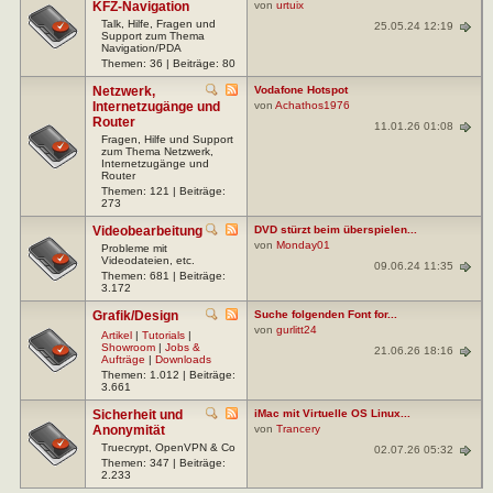
KFZ-Navigation
von
urtuix
Talk, Hilfe, Fragen und
25.05.24 12:19
Support zum Thema
Navigation/PDA
Themen: 36 | Beiträge: 80
Netzwerk,
Vodafone Hotspot
Internetzugänge und
von
Achathos1976
Router
11.01.26 01:08
Fragen, Hilfe und Support
zum Thema Netzwerk,
Internetzugänge und
Router
Themen: 121 | Beiträge:
273
Videobearbeitung
DVD stürzt beim überspielen...
von
Monday01
Probleme mit
Videodateien, etc.
09.06.24 11:35
Themen: 681 | Beiträge:
3.172
Grafik/Design
Suche folgenden Font for...
von
gurlitt24
Artikel
|
Tutorials
|
Showroom
|
Jobs &
21.06.26 18:16
Aufträge
|
Downloads
Themen: 1.012 | Beiträge:
3.661
Sicherheit und
iMac mit Virtuelle OS Linux...
Anonymität
von
Trancery
Truecrypt, OpenVPN & Co
02.07.26 05:32
Themen: 347 | Beiträge:
2.233