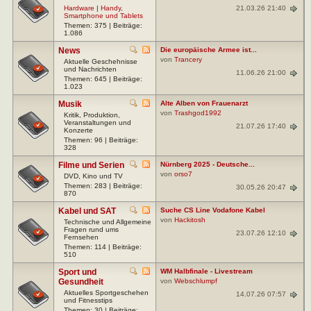
21.03.26 21:40
Hardware
|
Handy,
Smartphone und Tablets
Themen: 375 | Beiträge:
1.086
News
Die europäische Armee ist...
von
Trancery
Aktuelle Geschehnisse
und Nachrichten
11.06.26 21:00
Themen: 645 | Beiträge:
1.023
Musik
Alte Alben von Frauenarzt
von
Trashgod1992
Kritik, Produktion,
Veranstaltungen und
21.07.26 17:40
Konzerte
Themen: 96 | Beiträge:
328
Filme und Serien
Nürnberg 2025 - Deutsche...
von
orso7
DVD, Kino und TV
Themen: 283 | Beiträge:
30.05.26 20:47
870
Kabel und SAT
Suche CS Line Vodafone Kabel
von
Hackitosh
Technische und Allgemeine
Fragen rund ums
23.07.26 12:10
Fernsehen
Themen: 114 | Beiträge:
510
Sport und
WM Halbfinale - Livestream
Gesundheit
von
Webschlumpf
Aktuelles Sportgeschehen
14.07.26 07:57
und Fitnesstips
Themen: 30 | Beiträge: