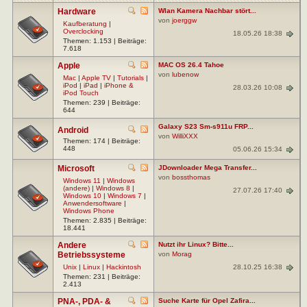
Hardware
Wlan Kamera Nachbar stört...
von
joerggw
Kaufberatung
|
Overclocking
18.05.26 18:38
Themen: 1.153 | Beiträge:
7.618
Apple
MAC OS 26.4 Tahoe
von
lubenow
Mac
|
Apple TV
|
Tutorials
|
iPod
|
iPad
|
iPhone &
28.03.26 10:08
iPod Touch
Themen: 239 | Beiträge:
644
Galaxy S23 Sm-s911u FRP...
Android
von
WilliXXX
Themen: 174 | Beiträge:
448
05.06.26 15:34
Microsoft
JDownloader Mega Transfer...
von
bossthomas
Windows 11
|
Windows
(andere)
|
Windows 8
|
27.07.26 17:40
Windows 10
|
Windows 7
|
Anwendersoftware
|
Windows Phone
Themen: 2.835 | Beiträge:
18.441
Andere
Nutzt ihr Linux? Bitte...
Betriebssysteme
von
Morag
28.10.25 16:38
Unix
|
Linux
|
Hackintosh
Themen: 231 | Beiträge:
2.413
PNA-, PDA- &
Suche Karte für Opel Zafira...