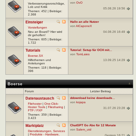
von
OvO
Verbesserungsvorschläge,
Lob und Kritik
05.08.26 19:56
Themen: 452 | Beiträge:
2.368
Einsteiger
Hallo an alle Nutzer
von
AlCaponeX
Vorstellungen
04.08.26 16:49
Neu an Board? Hier wird
dir geholfen!
Themen: 605 | Beiträge:
1.722
Tutorials
Tutorial: Setup für OCH mit...
von
TomLaies
Boerse.SX
13.09.25 14:29
Hilfethemen und
Anleitungen
Themen: 118 | Beiträge:
396
Boerse
Forum
Letzter Beitrag
Datenaustausch
ddownload keine downloads...
von
kojapa
Filehoster
|
One-Click-
Hoster Tools
|
Filesharing
|
31.07.26 23:28
FTP / FXP
Themen: 359 | Beiträge:
3.423
Marktplatz
ChatGPT Go Abo für 12 Monate
von
Salem_utd
Dienstleistungen, Services
|
Produkte - Hardware,
Gestern 16:21