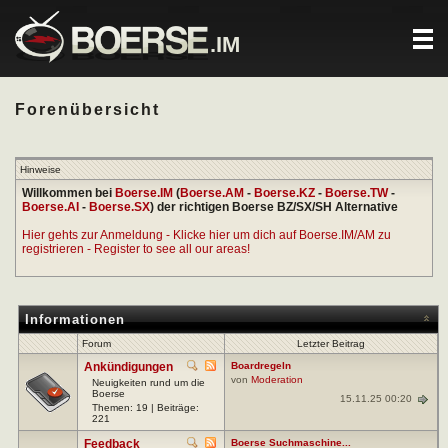
.IM
Forenübersicht
Hinweise
Willkommen bei
Boerse.IM
(
Boerse.AM
-
Boerse.KZ
-
Boerse.TW
-
Boerse.AI
-
Boerse.SX
) der richtigen Boerse BZ/SX/SH Alternative
Hier gehts zur Anmeldung - Klicke hier um dich auf Boerse.IM/AM zu
registrieren - Register to see all our areas!
Informationen
Forum
Letzter Beitrag
Ankündigungen
Boardregeln
von
Moderation
Neuigkeiten rund um die
Boerse
15.11.25 00:20
Themen: 19 | Beiträge:
221
Feedback
Boerse Suchmaschine...