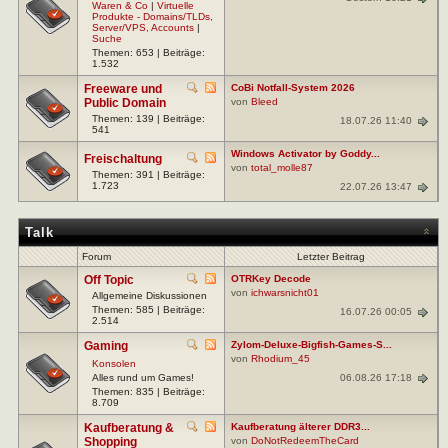
Waren & Co
|
Virtuelle
Produkte - Domains/TLDs,
Server/VPS, Accounts
|
Suche
Themen: 653 | Beiträge:
1.532
Freeware und
CoBi Notfall-System 2026
Public Domain
von
Bleed
Themen: 139 | Beiträge:
18.07.26 11:40
541
Windows Activator by Goddy...
Freischaltung
von
total_molle87
Themen: 391 | Beiträge:
1.723
22.07.26 13:47
Talk
Forum
Letzter Beitrag
Off Topic
OTRKey Decode
von
ichwarsnicht01
Allgemeine Diskussionen
Themen: 585 | Beiträge:
16.07.26 00:05
2.514
Gaming
Zylom-Deluxe-Bigfish-Games-S...
von
Rhodium_45
Konsolen
06.08.26 17:18
Alles rund um Games!
Themen: 835 | Beiträge:
8.709
Kaufberatung &
Kaufberatung älterer DDR3...
Shopping
von
DoNotRedeemTheCard