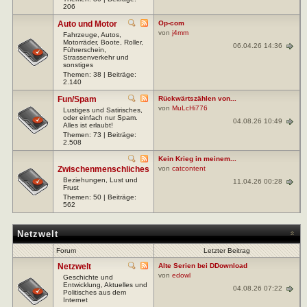
206
Auto und Motor
Op-com
von
j4mm
Fahrzeuge, Autos,
Motorräder, Boote, Roller,
06.04.26 14:36
Führerschein,
Strassenverkehr und
sonstiges
Themen: 38 | Beiträge:
2.140
Fun/Spam
Rückwärtszählen von...
von
MuLcHi776
Lustiges und Satirisches,
oder einfach nur Spam.
04.08.26 10:49
Alles ist erlaubt!
Themen: 73 | Beiträge:
2.508
Kein Krieg in meinem...
Zwischenmenschliches
von
catcontent
Beziehungen, Lust und
11.04.26 00:28
Frust
Themen: 50 | Beiträge:
562
Netzwelt
Forum
Letzter Beitrag
Netzwelt
Alte Serien bei DDownload
von
edowl
Geschichte und
Entwicklung, Aktuelles und
04.08.26 07:22
Politisches aus dem
Internet