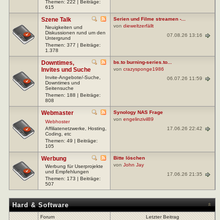
Themen: 222 | Beiträge:
615
Szene Talk
Serien und Filme streamen -...
von
dieweltzerfällt
Neuigkeiten und
Diskussionen rund um den
07.08.26 13:16
Untergrund
Themen: 377 | Beiträge:
1.378
Downtimes,
bs.to burning-series.to...
Invites und Suche
von
crazysponge1986
Invite-Angebote/-Suche,
06.07.26 11:59
Downtimes und
Seitensuche
Themen: 188 | Beiträge:
808
Webmaster
Synology NAS Frage
von
engelinzivil89
Webhoster
17.06.26 22:42
Affiliatenetzwerke, Hosting,
Coding, etc
Themen: 49 | Beiträge:
105
Werbung
Bitte löschen
von
John Jay
Werbung für Userprojekte
und Empfehlungen
17.06.26 21:35
Themen: 173 | Beiträge:
507
Hard & Software
Forum
Letzter Beitrag