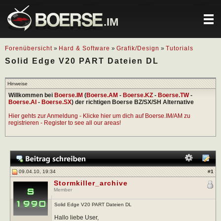
.IM
Forenübersicht
»
Hard & Software
»
Grafik/Design
»
Tutorials
Solid Edge V20 PART Dateien DL
Hinweise
Willkommen bei
Boerse.IM
(
Boerse.AM
-
Boerse.KZ
-
Boerse.TW
-
Boerse.AI
-
Boerse.SX
) der richtigen Boerse BZ/SX/SH Alternative
Hier gehts zur Anmeldung - Klicke hier um dich auf Boerse.IM/AM zu
registrieren - Register to see all our areas!
09.04.10, 19:34
#
1
Stormkiller_archive
Member
Solid Edge V20 PART Dateien DL
Hallo liebe User,