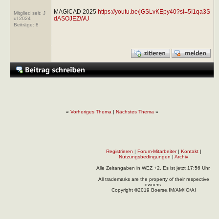
MAGICAD 2025
https://youtu.be/jGSLvKEpy40?si=5I1qa3S
Mitglied seit: J
dASOJEZWU
ul 2024
Beiträge:
8
«
Vorheriges Thema
|
Nächstes Thema
»
Registrieren
|
Forum-Mitarbeiter
|
Kontakt
|
Nutzungsbedingungen
|
Archiv
Alle Zeitangaben in WEZ +2. Es ist jetzt
17:56
Uhr.
All trademarks are the property of their respective
owners.
Copyright ©2019 Boerse.IM/AM/IO/AI