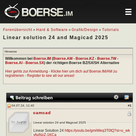
.IM
Forenübersicht
»
Hard & Software
»
Grafik/Design
»
Tutorials
Linear solution 24 and Magicad 2025
Hinweise
Willkommen bei
Boerse.IM
(
Boerse.AM
-
Boerse.KZ
-
Boerse.TW
-
Boerse.AI
-
Boerse.SX
) der richtigen Boerse BZ/SX/SH Alternative
Hier gehts zur Anmeldung - Klicke hier um dich auf Boerse.IM/AM zu
registrieren - Register to see all our areas!
04.07.24, 11:40
#
1
camcad
Linear solution 24 and Magicad 2025
Linear Solution 24
https://youtu.be/gmiWeq3T0tQ?si=u_wk
vfuiNzZ-1KCa