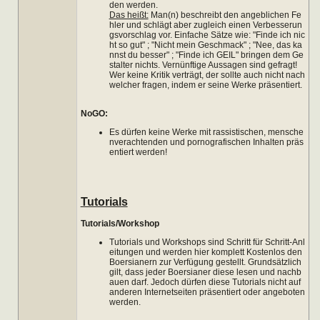
den werden.
Das heißt:
Man(n) beschreibt den angeblichen Fe
hler und schlägt aber zugleich einen Verbesserun
gsvorschlag vor. Einfache Sätze wie: "Finde ich nic
ht so gut" ; "Nicht mein Geschmack" ; "Nee, das ka
nnst du besser" ; "Finde ich GEIL" bringen dem Ge
stalter nichts. Vernünftige Aussagen sind gefragt!
Wer keine Kritik verträgt, der sollte auch nicht nach
welcher fragen, indem er seine Werke präsentiert.
NoGO:
Es dürfen keine Werke mit rassistischen, mensche
nverachtenden und pornografischen Inhalten präs
entiert werden!
Tutorials
Tutorials/Workshop
Tutorials und Workshops sind Schritt für Schritt-Anl
eitungen und werden hier komplett Kostenlos den
Boersianern zur Verfügung gestellt. Grundsätzlich
gilt, dass jeder Boersianer diese lesen und nachb
auen darf. Jedoch dürfen diese Tutorials nicht auf
anderen Internetseiten präsentiert oder angeboten
werden.