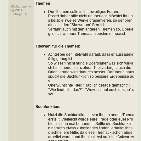
Themen
Mitglied seit: A
ug 2014
Die Themen solln in ihr jeweiliges Forum.
Beiträge:
13
Postet daher bitte nicht unüberlegt. Möchtet ihr un
s beispielsweise Werke präsentieren, so gehören
diese in den "Showroom" Bereich.
Verfahrt auch mit den anderen Themen so. Überle
gt euch, wo euer Thema am besten reinpasst.
Titelwahl für die Themen:
Achtet bei der Titelwahl darauf, dass er aussagekr
äftig genug ist.
So wissen nicht nur die Boersianer was sich wirkli
ch hinter jedem einzelnen Titel verbirgt, auch die
Orientierung wird dadurch besser! Darüber hinaus
spuckt die Suchfunktion so bessere Ergebnisse au
s.
Unerwünschte Titel:
"Hab ich gerade gemacht" ;
"Wie findet ihr das?" ; "Wow, schaut euch das an" u
sw.
Suchfunktion:
Nutzt die Suchfunktion, bevor ihr ein neues Thema
erstellt. Vielleicht wurde eure Frage oder euer Pro
blem schon mal behandelt. Sollte die Suchfunktio
n nämlich etwas zutreffendes finden, erhaltet ihr s
o schnellere Hilfe, da diese Thematik schon abge
arbeitet wurde und ihr nicht erst auf eine Antwort w