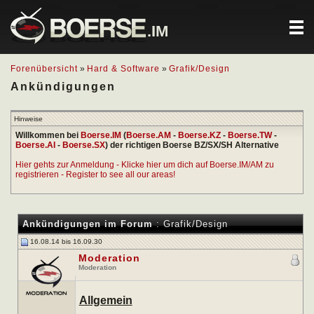
.IM
Forenübersicht
»
Hard & Software
»
Grafik/Design
Ankündigungen
Hinweise
Willkommen bei
Boerse.IM
(
Boerse.AM
-
Boerse.KZ
-
Boerse.TW
-
Boerse.AI
-
Boerse.SX
) der richtigen Boerse BZ/SX/SH Alternative
Hier gehts zur Anmeldung - Klicke hier um dich auf Boerse.IM/AM zu
registrieren - Register to see all our areas!
Ankündigungen im Forum
:
Grafik/Design
16.08.14 bis 16.09.30
Moderation
Moderation
Allgemein