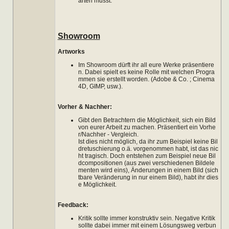
arten müsst.
Showroom
Artworks
Im Showroom dürft ihr all eure Werke präsentiere
n. Dabei spielt es keine Rolle mit welchen Progra
mmen sie erstellt worden. (Adobe & Co. ; Cinema
4D, GIMP, usw.).
Vorher & Nachher:
Gibt den Betrachtern die Möglichkeit, sich ein Bild
von eurer Arbeit zu machen. Präsentiert ein Vorhe
r/Nachher - Vergleich.
Ist dies nicht möglich, da ihr zum Beispiel keine Bil
dretuschierung o.ä. vorgenommen habt, ist das nic
ht tragisch. Doch entstehen zum Beispiel neue Bil
dcompositionen (aus zwei verschiedenen Bildele
menten wird eins), Änderungen in einem Bild (sich
tbare Veränderung in nur einem Bild), habt ihr dies
e Möglichkeit.
Feedback:
Kritik sollte immer konstruktiv sein. Negative Kritik
sollte dabei immer mit einem Lösungsweg verbun