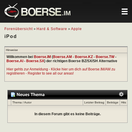
.IM
Forenübersicht
»
Hard & Software
»
Apple
iPod
Hinweise
Willkommen bei
Boerse.IM
(
Boerse.AM
-
Boerse.KZ
-
Boerse.TW
-
Boerse.AI
-
Boerse.SX
) der richtigen Boerse BZ/SX/SH Alternative
Hier gehts zur Anmeldung - Klicke hier um dich auf Boerse.IM/AM zu
registrieren - Register to see all our areas!
Thema
/
Autor
Letzter Beitrag
Beiträge
Hits
In diesem Forum gibt es keine Beiträge.