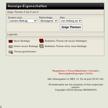
Anzeige-Eigenschaften
Zeige Themen 0 bis 0 von 0
Sortiert nach
Reihenfolge
Alter
Legende
Neue Beiträge
Beliebtes Thema mit neuen Beiträgen
Keine neuen Beiträge
Beliebtes Thema ohne neue Beiträge
Thema geschlossen
Registrieren
|
Forum-Mitarbeiter
|
Kontakt
|
Nutzungsbedingungen
|
Archiv
Alle Zeitangaben in WEZ +2. Es ist jetzt
05:01
Uhr.
All trademarks are the property of their respective
owners.
Copyright ©2019 Boerse.IM/AM/IO/AI
(
).