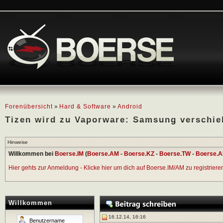
Forenübersicht
»
Hard & Software
»
Android
Tizen wird zu Vaporware: Samsung verschieb
Hinweise
Willkommen bei
Boerse.IM
(
Boerse.AM
-
Boerse.KZ
-
Boerse.TW
-
Boerse.A
Hier gehts zur Anmeldung - Klicke hier um dich auf Boerse.IM/AM zu registrieren 
Willkommen
16.12.14, 16:16