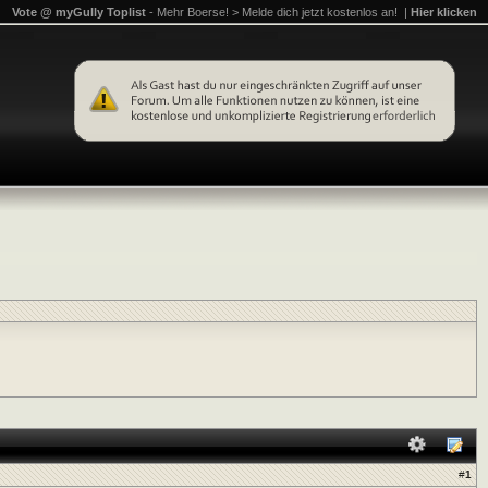
Vote @ myGully Toplist
- Mehr Boerse! > Melde dich jetzt kostenlos an! |
Hier klicken
#
1