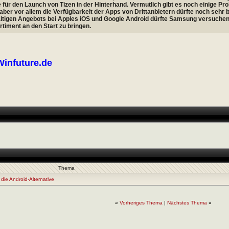
 für den Launch von Tizen in der Hinterhand. Vermutlich gibt es noch einige 
 aber vor allem die Verfügbarkeit der Apps von Drittanbietern dürfte noch sehr 
altigen Angebots bei Apples iOS und Google Android dürfte Samsung versuchen
timent an den Start zu bringen.
Winfuture.de
Thema
ie Android-Alternative
«
Vorheriges Thema
|
Nächstes Thema
»