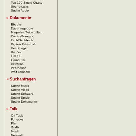
Top 100 Single Charts
Soundtracks
Suche Audio
» Dokumente
Ebooks
Dauerangebote
Magazine/Zeitschriften
Comics/Mangas
Fach/Sachbuch
Digitale Bibliothek
Der Spiegel
Die Zeit
FOCUS
GameStar
Heimkino
Penthouse
Welt kompakt
» Suchanfragen
Suche Musik
Suche Video
Suche Software
Suche Spiele
Suche Dokumente
» Talk
Off Topic
Funecke
Film
Grafik
Musik
Netzwelt