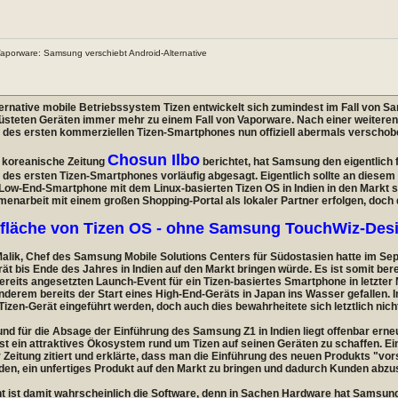
Vaporware: Samsung verschiebt Android-Alternative
ernative mobile Betriebssystem Tizen entwickelt sich zumindest im Fall von 
üsteten Geräten immer mehr zu einem Fall von Vaporware. Nach einer weiter
 des ersten kommerziellen Tizen-Smartphones nun offiziell abermals verschob
Chosun Ilbo
e koreanische Zeitung
berichtet, hat Samsung den eigentlich 
des ersten Tizen-Smartphones vorläufig abgesagt. Eigentlich sollte an diese
Low-End-Smartphone mit dem Linux-basierten Tizen OS in Indien in den Markt sta
narbeit mit einem großen Shopping-Portal als lokaler Partner erfolgen, doch 
fläche von Tizen OS - ohne Samsung TouchWiz-Des
Malik, Chef des Samsung Mobile Solutions Centers für Südostasien hatte im S
ät bis Ende des Jahres in Indien auf den Markt bringen würde. Es ist somit ber
ereits angesetzten Launch-Event für ein Tizen-basiertes Smartphone in letzter
nderem bereits der Start eines High-End-Geräts in Japan ins Wasser gefallen. Im
Tizen-Gerät eingeführt werden, doch auch dies bewahrheitete sich letztlich nich
nd für die Absage der Einführung des Samsung Z1 in Indien liegt offenbar erne
t ein attraktives Ökosystem rund um Tizen auf seinen Geräten zu schaffen. Ei
 Zeitung zitiert und erklärte, dass man die Einführung des neuen Produkts "vor
en, ein unfertiges Produkt auf den Markt zu bringen und dadurch Kunden abz
t ist damit wahrscheinlich die Software, denn in Sachen Hardware hat Samsun