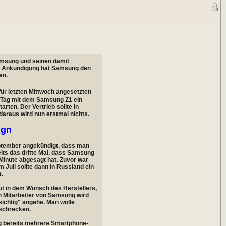
Samsung und seinen damit
en Ankündigung hat Samsung den
en.
für letzten Mittwoch angesetzten
m Tag mit dem Samsung Z1 ein
rten. Der Vertrieb sollte in
daraus wird nun erstmal nichts.
ign
eptember angekündigt, dass man
eits das dritte Mal, dass Samsung
 Minute abgesagt hat. Zuvor war
 Juli sollte dann in Russland ein
t.
ut in dem Wunsch des Herstellers,
n Mitarbeiter von Samsung wird
sichtig" angehe. Man wolle
uschrecken.
g bereits mehrere Smartphone-