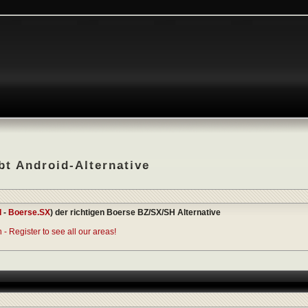
t Android-Alternative
I
-
Boerse.SX
) der richtigen Boerse BZ/SX/SH Alternative
- Register to see all our areas!