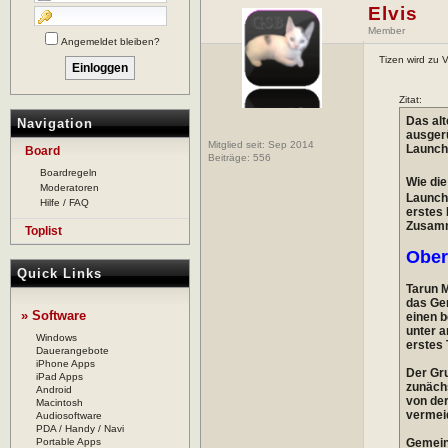
Elvis
Member
Angemeldet bleiben?
Tizen wird zu 
Zitat:
Das alt
Navigation
ausger
Mitglied seit: Sep 2014
Launch
Board
Beiträge:
556
Boardregeln
Wie di
Moderatoren
Launch 
Hilfe / FAQ
erstes 
Zusamme
Toplist
Ober
Quick Links
Tarun 
das Ger
» Software
einen b
unter a
Windows
erstes 
Dauerangebote
iPhone Apps
Der Gru
iPad Apps
zunächs
Android
von der
Macintosh
vermeid
Audiosoftware
PDA / Handy / Navi
Portable Apps
Gemein