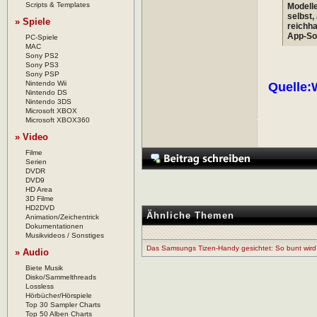
Scripts & Templates
Modelle
selbst,
» Spiele
reichh
App-Sor
PC-Spiele
MAC
Sony PS2
Sony PS3
Sony PSP
Nintendo Wii
Quelle:
Nintendo DS
Nintendo 3DS
Microsoft XBOX
Microsoft XBOX360
» Video
Filme
Serien
DVDR
DVD9
HD Area
3D Filme
HD2DVD
Ähnliche Themen
Animation/Zeichentrick
Dokumentationen
Musikvideos / Sonstiges
Das Samsungs Tizen-Handy gesichtet: So bunt wird d
» Audio
Biete Musik
Disko/Sammelthreads
Lossless
Hörbücher/Hörspiele
Top 30 Sampler Charts
Top 50 Alben Charts