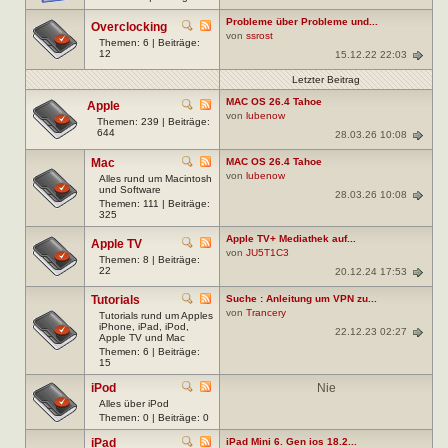
Probleme über Probleme und...
Overclocking
von
ssrost
Themen: 6 | Beiträge:
12
15.12.22 22:03
Letzter Beitrag
MAC OS 26.4 Tahoe
Apple
von
lubenow
Themen: 239 | Beiträge:
644
28.03.26 10:08
Mac
MAC OS 26.4 Tahoe
von
lubenow
Alles rund um Macintosh
und Software
28.03.26 10:08
Themen: 111 | Beiträge:
325
Apple TV+ Mediathek auf...
Apple TV
von
JU5T1C3
Themen: 8 | Beiträge:
22
20.12.24 17:53
Tutorials
Suche : Anleitung um VPN zu...
von
Trancery
Tutorials rund um Apples
iPhone, iPad, iPod,
22.12.23 02:27
Apple TV und Mac
Themen: 6 | Beiträge:
15
iPod
Nie
Alles über iPod
Themen: 0 | Beiträge: 0
iPad
iPad Mini 6. Gen ios 18.2...