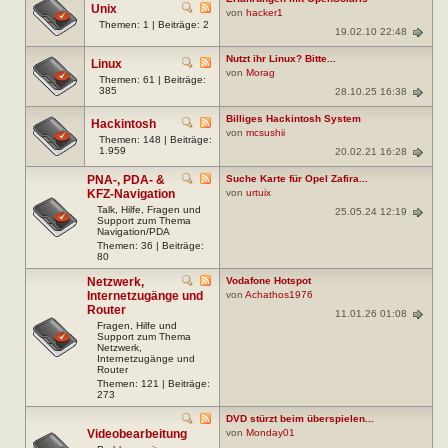
Unix
von
hacker1
Themen: 1 | Beiträge: 2
19.02.10 22:48
Nutzt ihr Linux? Bitte...
Linux
von
Morag
Themen: 61 | Beiträge:
385
28.10.25 16:38
Billiges Hackintosh System
Hackintosh
von
mcsushii
Themen: 148 | Beiträge:
1.959
20.02.21 16:28
PNA-, PDA- &
Suche Karte für Opel Zafira...
KFZ-Navigation
von
urtuix
Talk, Hilfe, Fragen und
25.05.24 12:19
Support zum Thema
Navigation/PDA
Themen: 36 | Beiträge:
80
Netzwerk,
Vodafone Hotspot
Internetzugänge und
von
Achathos1976
Router
11.01.26 01:08
Fragen, Hilfe und
Support zum Thema
Netzwerk,
Internetzugänge und
Router
Themen: 121 | Beiträge:
273
DVD stürzt beim überspielen...
Videobearbeitung
von
Monday01