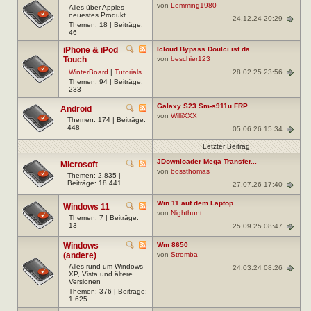
von
Lemming1980
Alles über Apples
neuestes Produkt
24.12.24 20:29
Themen: 18 | Beiträge:
46
iPhone & iPod
Icloud Bypass Doulci ist da...
Touch
von
beschier123
28.02.25 23:56
WinterBoard
|
Tutorials
Themen: 94 | Beiträge:
233
Galaxy S23 Sm-s911u FRP...
Android
von
WilliXXX
Themen: 174 | Beiträge:
448
05.06.26 15:34
Letzter Beitrag
JDownloader Mega Transfer...
Microsoft
von
bossthomas
Themen: 2.835 |
Beiträge: 18.441
27.07.26 17:40
Win 11 auf dem Laptop...
Windows 11
von
Nighthunt
Themen: 7 | Beiträge:
13
25.09.25 08:47
Windows
Wm 8650
(andere)
von
Stromba
Alles rund um Windows
24.03.24 08:26
XP, Vista und ältere
Versionen
Themen: 376 | Beiträge:
1.625