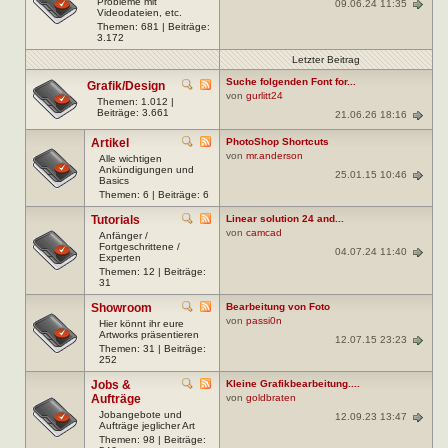
Probleme mit
09.06.24 11:35
Videodateien, etc.
Themen: 681 | Beiträge:
3.172
Letzter Beitrag
Suche folgenden Font for...
Grafik/Design
von
gurlitt24
Themen: 1.012 |
Beiträge: 3.661
21.06.26 18:16
Artikel
PhotoShop Shortcuts
von
mr.anderson
Alle wichtigen
Ankündigungen und
25.01.15 10:46
Basics
Themen: 6 | Beiträge: 6
Tutorials
Linear solution 24 and...
von
camcad
Anfänger /
Fortgeschrittene /
04.07.24 11:40
Experten
Themen: 12 | Beiträge:
31
Showroom
Bearbeitung von Foto
von
passi0n
Hier könnt ihr eure
Artworks präsentieren
12.07.15 23:23
Themen: 31 | Beiträge:
252
Jobs &
Kleine Grafikbearbeitung....
Aufträge
von
goldbraten
Jobangebote und
12.09.23 13:47
Aufträge jeglicher Art
Themen: 98 | Beiträge: