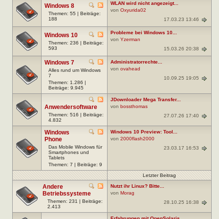
WLAN wird nicht angezeigt...
Windows 8
von
Oxyurida02
Themen: 55 | Beiträge:
188
17.03.23 13:46
Probleme bei Windows 10...
Windows 10
von
Yzerman
Themen: 236 | Beiträge:
593
15.03.26 20:38
Windows 7
Administratorrechte...
von
ovahead
Alles rund um Windows
7
10.09.25 19:05
Themen: 1.286 |
Beiträge: 9.945
JDownloader Mega Transfer...
Anwendersoftware
von
bossthomas
Themen: 516 | Beiträge:
27.07.26 17:40
4.832
Windows
Windows 10 Preview: Tool...
Phone
von
2000flash2000
Das Mobile Windows für
23.03.17 16:53
Smartphones und
Tablets
Themen: 7 | Beiträge: 9
Letzter Beitrag
Andere
Nutzt ihr Linux? Bitte...
Betriebssysteme
von
Morag
Themen: 231 | Beiträge:
28.10.25 16:38
2.413
Erfahrungen mit OpenSolaris