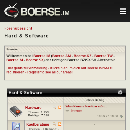
.IM
Forenübersicht
Hard & Software
Hinweise
Willkommen bei
Boerse.IM
(
Boerse.AM
-
Boerse.KZ
-
Boerse.TW
-
Boerse.AI
-
Boerse.SX
) der richtigen Boerse BZ/SX/SH Alternative
Hier gehts zur Anmeldung - Klicke hier um dich auf Boerse.IM/AM zu
registrieren - Register to see all our areas!
Hard & Software
Letzter Beitrag
Wlan Kamera Nachbar stört...
Hardware
von
joerggw
Themen: 1.153 |
Beiträge: 7.618
18.05.26 18:38
-
Kaufberatung
Themen: - | Beiträge: -