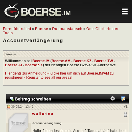
.IM
Forenübersicht
»
Boerse
»
Datenaustausch
»
One-Click-Hoster
Tools
Accountverlängerung
Hinweise
Willkommen bei
Boerse.IM
(
Boerse.AM
-
Boerse.KZ
-
Boerse.TW
-
Boerse.AI
-
Boerse.SX
) der richtigen Boerse BZ/SX/SH Alternative
Hier gehts zur Anmeldung - Klicke hier um dich auf Boerse.IM/AM zu
registrieren - Register to see all our areas!
30.05.24, 13:45
#
1
wolferine
Accountverlängerung
Hallo, folgendes da mein Acc. in 2 Tagen abläuft habe heut