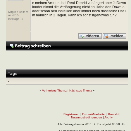
e meinen Account bei Real-Debrid verlängert aber JdDown
loader nimmt die Verlängerung nicht an.Habe den Downlo
ader schon neu installiert aber immer noch dassselbe Datu
Mitglied seit: M
m nämlich in 2 Tagen. Kann ich sonst irgendwas tun?
ar 2015
Beiträge:
1
Tags
-
«
Vorheriges Thema
|
Nächstes Thema
»
Registrieren
|
Forum-Mitarbeiter
|
Kontakt
|
Nutzungsbedingungen
|
Archiv
Alle Zeitangaben in WEZ +2. Es ist jetzt
05:58
Uhr.
All trademarks are the property of their respective