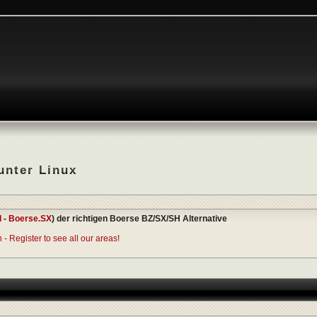
unter Linux
I
-
Boerse.SX
) der richtigen Boerse BZ/SX/SH Alternative
- Register to see all our areas!