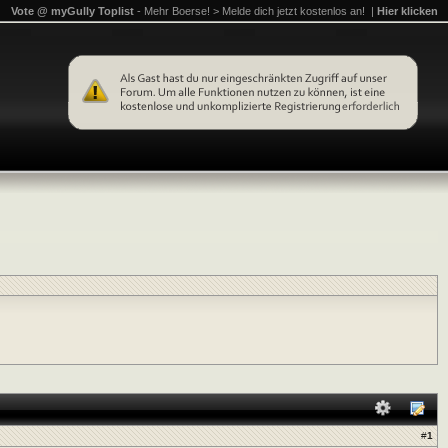
Vote @ myGully Toplist
- Mehr Boerse! > Melde dich jetzt kostenlos an! |
Hier klicken
#
1