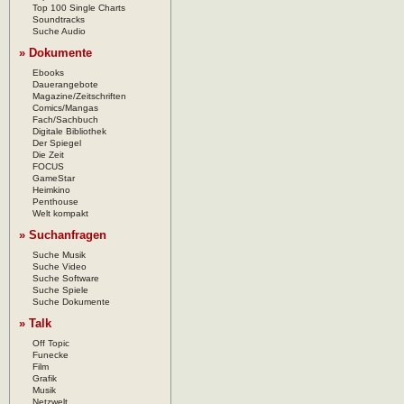
Top 100 Single Charts
Soundtracks
Suche Audio
» Dokumente
Ebooks
Dauerangebote
Magazine/Zeitschriften
Comics/Mangas
Fach/Sachbuch
Digitale Bibliothek
Der Spiegel
Die Zeit
FOCUS
GameStar
Heimkino
Penthouse
Welt kompakt
» Suchanfragen
Suche Musik
Suche Video
Suche Software
Suche Spiele
Suche Dokumente
» Talk
Off Topic
Funecke
Film
Grafik
Musik
Netzwelt