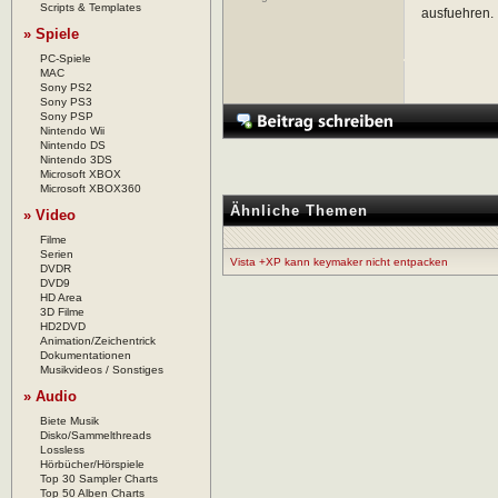
Scripts & Templates
ausfuehren.
» Spiele
PC-Spiele
MAC
Sony PS2
Sony PS3
Sony PSP
Nintendo Wii
Nintendo DS
Nintendo 3DS
Microsoft XBOX
Microsoft XBOX360
Ähnliche Themen
» Video
Filme
Serien
Vista +XP kann keymaker nicht entpacken
DVDR
DVD9
HD Area
3D Filme
HD2DVD
Animation/Zeichentrick
Dokumentationen
Musikvideos / Sonstiges
» Audio
Biete Musik
Disko/Sammelthreads
Lossless
Hörbücher/Hörspiele
Top 30 Sampler Charts
Top 50 Alben Charts