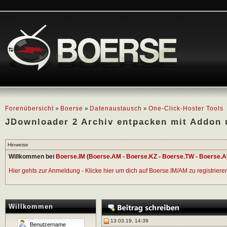
Forenübersicht
»
Boerse
»
Datenaustausch
»
One-Click-Hoster Tools
JDownloader 2 Archiv entpacken mit Addon 
Hinweise
Willkommen bei
Boerse.IM
(
Boerse.AM
-
Boerse.KZ
-
Boerse.TW
-
Boerse.A
Hier gehts zur Anmeldung - Klicke hier um dich auf Boerse.IM/AM zu registrieren 
Willkommen
13.03.19, 14:39