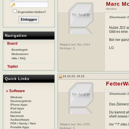
Marc M
Member
Angemeldet bleiben?
JDownloader 2 
Nutze JD2 a
Gibt es eine
Navigation
Bei ner ganz
Board
Mitglied seit: Nov 2014
LG
Beiträge:
3
Boardregeln
Moderatoren
Hilfe / FAQ
Toplist
24.10.23, 19:19
Quick Links
FetterW
» Software
JDownloader 2 
Windows
Dauerangebote
Das Zielver
iPhone Apps
iPad Apps
Du kannst ab
Android
Macintosh
shell sowas 
Audiosoftware
PDA / Handy / Navi
mv **/*.mkv 
Mitglied seit: Nov 2020
Portable Apps
Beiträge:
3