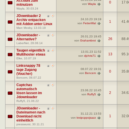
Account zum
0
17.6
von
Wayla
mitnutzen
Wayla
, 30.03.24
JDownloader 2
24.10.23
19:19
Archiv entpacken
1
41.4
von
FetterWal
mit Addon unter Linux
Marc Mosby
, 13.03.19
JDownloader -
26.01.23
19:45
26
88.4
Alternative?
von
Grahambrot
LaberNet
, 28.08.14
Taugen eigentlich
13.01.23
11:52
13
95.1
Multihoster etwas
von
djchris71
Elke
, 10.07.19
Linksnappy 78
08.07.22
19:31
tage Zugang
0
35.8
von
Bencem
(Voucher)
Bencem
, 08.07.22
Captchas
automatisch
23.06.22
10:45
2
34.6
lösen lassen im
von
Ruffy5
Jdownloader
Ruffy5
, 21.06.22
JDownloader -
Dateinamen nach
31.12.21
13:53
1
32.0
Download nicht
von
krxipcppojsazz
einheitlich
presswurst
, 30.11.21