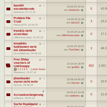
base64
18.05.25
14:15
0
42.0
encode/decode
von
sördscher
sördscher
, 07.11.18
Problem File
14.05.25
11:39
3
23.2
Crypt
von
fido123
Hakan1978
, 13.05.25
freedl.is nicht
01.05.25
11:28
0
17.1
erreichbar
von
LillithImmaculate
LillithImmaculate
, 01.05.25
keeplinks
13.02.25
18:01
funktioniert nicht
3
48.1
von
TheCritter
mit Jdownloader
DoctorMabuse
, 04.08.24
Free 30day
vouchers of
13.10.24
16:55
802
2.201
LinkSnappy
von
godlich
(
1
2
3
4
5
...
Letzte Seite
)
Danielund
, 13.07.19
jdownloader
25.09.24
00:26
0
32.6
startet nicht mehr
von
Aponte
Aponte
, 30.08.24
30.05.24
13:45
0
21.0
Accountverlängerung
von
wolferine
wolferine
, 30.05.24
Suche Rapidgator
30.03.24
14:44