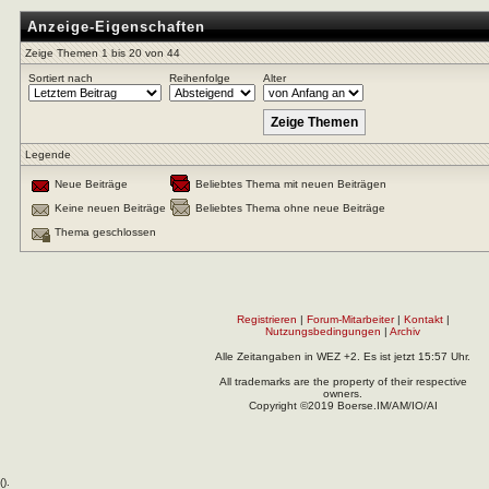
Anzeige-Eigenschaften
Zeige Themen 1 bis 20 von 44
Sortiert nach
Reihenfolge
Alter
Legende
Neue Beiträge
Beliebtes Thema mit neuen Beiträgen
Keine neuen Beiträge
Beliebtes Thema ohne neue Beiträge
Thema geschlossen
Registrieren
|
Forum-Mitarbeiter
|
Kontakt
|
Nutzungsbedingungen
|
Archiv
Alle Zeitangaben in WEZ +2. Es ist jetzt
15:57
Uhr.
All trademarks are the property of their respective
owners.
Copyright ©2019 Boerse.IM/AM/IO/AI
(
).