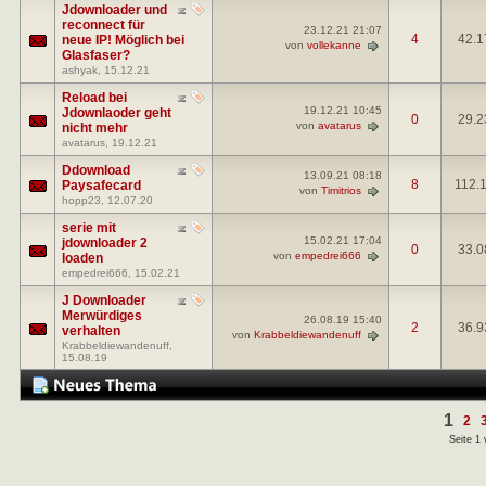
Jdownloader und
reconnect für
23.12.21
21:07
4
42.1
neue IP! Möglich bei
von
vollekanne
Glasfaser?
ashyak
, 15.12.21
Reload bei
19.12.21
10:45
Jdownlaoder geht
0
29.2
von
avatarus
nicht mehr
avatarus
, 19.12.21
Ddownload
13.09.21
08:18
8
112.
Paysafecard
von
Timitrios
hopp23
, 12.07.20
serie mit
15.02.21
17:04
jdownloader 2
0
33.0
von
empedrei666
loaden
empedrei666
, 15.02.21
J Downloader
Merwürdiges
26.08.19
15:40
2
36.9
verhalten
von
Krabbeldiewandenuff
Krabbeldiewandenuff
,
15.08.19
1
2
Seite 1 